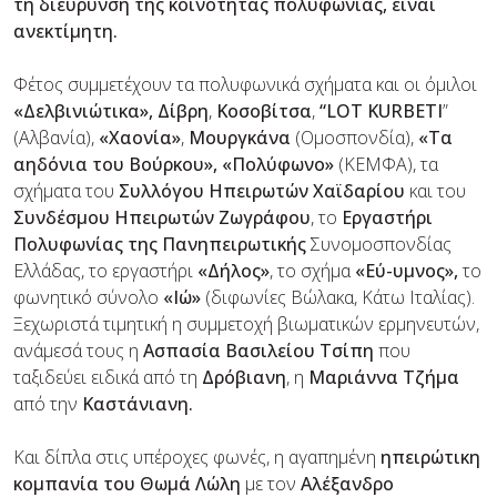
τη διεύρυνση της κοινότητας πολυφωνίας,
είναι
ανεκτίμητη
.
Φέτος συμμετέχουν τα πολυφωνικά σχήματα και οι όμιλοι
«Δελβινιώτικα»,
Δίβρη
,
Κοσοβίτσα
,
“
LOT
KURBETI
”
(Αλβανία),
«Χαονία»
,
Μουργκάνα
(Ομοσπονδία),
«Τα
αηδόνια του Βούρκου», «Πολύφωνο»
(ΚΕΜΦΑ), τα
σχήματα του
Συλλόγου Ηπειρωτών Χαϊδαρίου
και του
Συνδέσμου Ηπειρωτών Ζωγράφου
, το
Εργαστήρι
Πολυφωνίας της Πανηπειρωτικής
Συνομοσπονδίας
Ελλάδας, το εργαστήρι
«Δήλος»
, το σχήμα
«Εύ-υμνος»,
το
φωνητικό σύνολο
«Ιώ»
(διφωνίες Βώλακα, Κάτω Ιταλίας).
Ξεχωριστά τιμητική η συμμετοχή βιωματικών ερμηνευτών,
ανάμεσά τους η
Ασπασία Βασιλείου Τσίπη
που
ταξιδεύει ειδικά από τη
Δρόβιανη
, η
Μαριάννα Τζήμα
από την
Καστάνιανη.
Και δίπλα στις υπέροχες φωνές, η αγαπημένη
ηπειρώτικη
κομπανία του Θωμά Λώλη
με τον
Αλέξανδρο