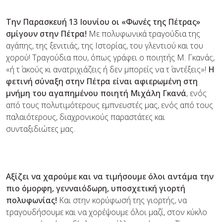
Την Παρασκευή 13 Ιουνίου οι «Φωνές της Πέτρας»
σμίγουν στην Πέτρα!
Με πολυφωνικά τραγούδια της
αγάπης, της ξενιτιάς, της Ιστορίας, του γλεντιού και του
χορού! Τραγούδια που, όπως γράφει ο ποιητής Μ. Γκανάς,
«ή τ΄ ακούς κι ανατριχιάζεις ή δεν μπορείς να τ΄ αντέξεις»!
Η
φετινή σύναξη στην Πέτρα είναι αφιερωμένη στη
μνήμη του αγαπημένου ποιητή Μιχάλη Γκανά
, ενός
από τους πολυτιμότερους εμπνευστές μας, ενός από τους
παλαιότερους, διαχρονικούς παραστάτες και
συνταξιδιώτες μας.
Αξίζει
να χαρούμε και να
τιμήσουμε όλοι αντάμα
την
πιο όμορφη, γενναιόδωρη, υποσχετική γιορτή
πολυφωνίας
!
Και στην κορύφωσή της γιορτής, να
τραγουδήσουμε και να χορέψουμε όλοι μαζί, στον κύκλο