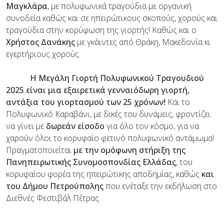
Μαγκλάρα
, με πολυφωνικά τραγούδια με οργανική
συνοδεία καθώς και σε ηπειρώτικους σκοπούς, χορούς και
τραγούδια στην κορύφωση της γιορτής! Καθώς και ο
Χρήστος Δανάκης
με γκάιντες από Θράκη, Μακεδονία κι
εγερτήριους χορούς.
Η Μεγάλη Γιορτή Πολυφωνικού Τραγουδιού
2025 είναι μια εξαιρετικά γενναιόδωρη γιορτή,
αντάξια του γιορτασμού των 25 χρόνων!
Και το
Πολυφωνικό Καραβάνι, με δικές του δυνάμεις, φροντίζει
να γίνει με
δωρεάν είσοδο
για όλο τον κόσμο, για να
χαρούν όλοι το κορυφαίο φετινό πολυφωνικό αντάμωμα!
Πραγματοποιείται
με την ομόφωνη στήριξη της
Πανηπειρωτικής Συνομοσπονδίας Ελ
λάδας
, του
κορυφαίου φορέα της ηπειρώτικης αποδημίας, καθώς
και
του Δήμου Πετρούπολης
που ενέταξε την εκδήλωση στο
Διεθνές Φεστιβάλ Πέτρας.