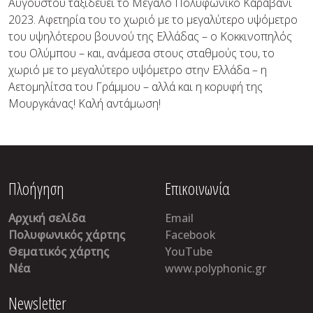
Αυγούστου ταξιδεύει το Μεγάλο Πολυφωνικό Καραβάνι
2023. Αφετηρία του το χωριό με το μεγαλύτερο υψόμετρο
του υψηλότερου βουνού της Ελλάδας – ο Κοκκινοπηλός
του Ολύμπου – και, ανάμεσα στους σταθμούς του, το
χωριό με το μεγαλύτερο υψόμετρο στην Ελλάδα – η
Αετομηλίτσα του Γράμμου – αλλά και η κορυφή της
Μουργκάνας! Καλή αντάμωση!
Πλοήγηση
Επικοινωνία
Αρχική σελίδα
Email
Πολυφωνικός χάρτης
Facebook
Θεματικός χάρτης
YouTube
Νέα
www.polyphonic.gr
Newsletter