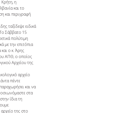
 Κρήτη, η
λβανία και το
ση και περιγραφή
δης ταξίδεψε ειδικά
 Tο Σάββατο 15
ρετικά πολύτιμη
κά με την επιτόπια
και ο κ. Άρης
ου ΑΠΘ, ο οποίος
γικού Αρχείου της
κολογικό αρχείο
ιάντα πέντε
 παραχωρήσει και να
αφοσιωνόμαστε στα
στην ίδια τη
ουμε.
αρχείο της στο