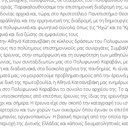
ιά της βλάχικης πολυφωνίας, σε σταθμούς του Πολυφωνικού 
τοριάς. Παρακαλουθούσαμε την επιστημονική διαδρομή της, 
ονίας αρχικά και, τώρα, στο Αριστοτέλειο Πανεπιστήμιο Θεσ
ράλληλα, και την ερμηνευτική της διαδρομή, με τη δημιουργία
ε πολυφωνικά και φωνητικά σύνολα, όπως τις “Ηχώ” και τα “
ικά και δια ζώσης σε εμφανίσεις τους.
 την Αθηνά Κατσανεβάκη σε κύκλους δράσεων του Πολυφωνικ
τους πιο πολύτιμους επιστημονικούς μας συνεργάτες. Συμβάλ
ς έρευνας, στην επιμόρφωση και τη συγκρότηση των μαθητών
νίας, των συνταξιδιωτών μας στο Πολυφωνικό Καραβάνι, με 
η και διαδικτυακά, στα δύσκολα χρόνια της πανδημίας. Κι είν
ματά μας, να μοιραστούμε προβληματισμούς από την έρευνά μ
 με δική της πρωτοβουλία, η Αθηνά Κατσανεβάκη μας ενημέρω
 στο Πολυφωνικό Καραβάνι το σύνολο του αρχείου της. Το αρ
ιντεοσκοπήσεις από επιτόπιες έρευνες της ίδιας της ερευνήτρ
χρι και σήμερα. Η έρευνα είχε σαν σκοπό την καταγραφή του ι
ερτορίου και των χορών των οικισμών όπου έγιναν οι επιτόπ
ομπανίες οργανοπαικτών. Η βασική περιοχή από την οποία πρ
περιοχή της Δυτικής Ελλάδας και κάποιες δειγματοληπτικές κα