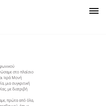
υφωνικού
νώσαμε στο πλαίσιο
αι Ιερά Μoνή
α, μια συγκριτική
ας, με διατριβή
με, πρώτα από όλα,