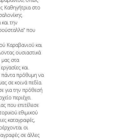
Καραβανιού, όπως
ως Καθηγήτρια στο
σαλονίκης.
 και την
Κρούσταλλα” που
ού Καραβανιού και
λοντας ουσιαστικά
 μας στα
εργασίες και
αι πάντα πρόθυμη να
ας σε κοινά πεδία.
σε για την πρόθεσή
χείο περιέχει
ιας που επιτέλεσε
στορικού εθιμικού
ιες καταγραφές,
οέρχονται οι
ταγραφές σε άλλες