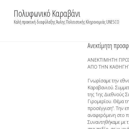
Skip
to
Πολυφωνικό Καραβάνι
content
Καλή πρακτική διαφύλαξης Άυλης Πολιτιστικής Κληρονομιάς UNESCO
Aνεκτίμητη προσφ
ΑΝΕΚΤΙΜΗΤΗ ΠΡΟ
ΑΠΟ ΤΗΝ ΚΑΘΗΓΗΤ
Γνωρίσαμε την εθν
Καραβανιού. Συμμετ
της 1ης Διεθνούς Σ
Γιρομερίου. Θέμα τ
προσέγγιση”. Την ε
αναφερόμενη στο π
Συναντηθήκαμε με τ