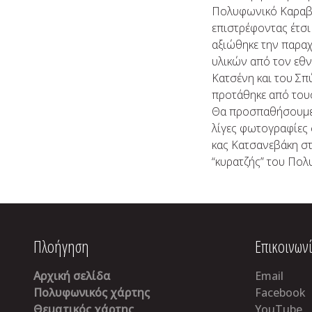
Πολυφωνικό Καραβάνι
επιστρέφοντας έτσι 
αξιώθηκε την παρα
υλικών από τον εθν
Κατσένη και του Σπ
προτάθηκε από τους
Θα προσπαθήσουμε ν
λίγες φωτογραφίες
κας Κατσανεβάκη στ
“κυρατζής” του Πολ
Πλοήγηση
Επικοινων
Αρχική σελίδα
Email
Πολυφωνικός χάρτης
Facebook
Θεματικός χάρτης
YouTube