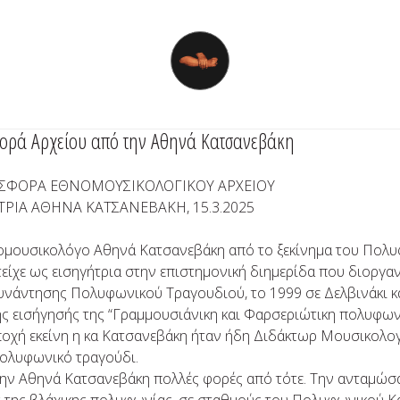
ορά Αρχείου από την Αθηνά Κατσανεβάκη
ΣΦΟΡΑ ΕΘΝΟΜΟΥΣΙΚΟΛΟΓΙΚΟΥ ΑΡΧΕΙΟΥ
ΡΙΑ ΑΘΗΝΑ ΚΑΤΣΑΝΕΒΑΚΗ, 15.3.2025
ομουσικολόγο Aθηνά Κατσανεβάκη από το ξεκίνημα του Πoλ
είχε ως εισηγήτρια στην επιστημονική διημερίδα που διοργα
υνάντησης Πολυφωνικού Τραγουδιού, το 1999 σε Δελβινάκι κ
ης εισήγησής της “Γραμμουσιάνικη και Φαρσεριώτικη πολυφωνί
ποχή εκείνη η κα Κατσανεβάκη ήταν ήδη Διδάκτωρ Μoυσικολογί
ολυφωνικό τραγούδι.
ην Αθηνά Κατσανεβάκη πολλές φορές από τότε. Την ανταμώσα