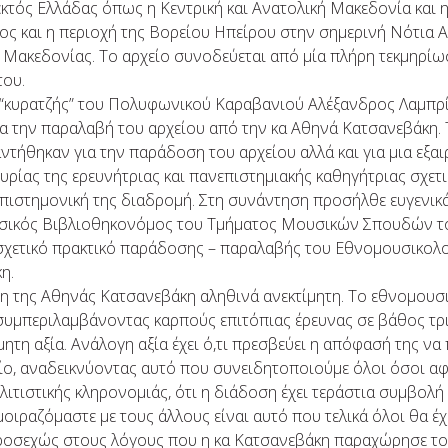
εκτός Ελλάδας όπως η Κεντρική και Ανατολική Μακεδονία και η
ς και η περιοχή της Βορείου Ηπείρου στην σημερινή Νότια Α
 Μακεδονίας. Το αρχείο συνοδεύεται από μία πλήρη τεκμηρίω
του.
 “κυρατζής” του Πολυφωνικού Καραβανιού Αλέξανδρος Λαμπρί
α την παραλαβή του αρχείου από την κα Αθηνά Κατσανεβάκη.
τήθηκαν για την παράδοση του αρχείου αλλά και για μια εξαι
υρίας της ερευνήτριας και πανεπιστημιακής καθηγήτριας σχετι
επιστημονική της διαδρομή. Στη συνάντηση προσήλθε ευγενικά 
ικός Βιβλιοθηκονόμος του Τμήματος Μουσικών Σπουδών τ
 σχετικό πρακτικό παράδοσης – παραλαβής του Εθνομουσικολο
η.
 της Αθηνάς Κατσανεβάκη αληθινά ανεκτίμητη. Το εθνομουσι
ς, συμπεριλαμβάνοντας καρπούς επιτόπιας έρευνας σε βάθος τρ
μητη αξία. Ανάλογη αξία έχει ό,τι πρεσβεύει η απόφασή της να
είο, αναδεικνύοντας αυτό που συνειδητοποιούμε όλοι όσοι 
ιτιστικής κληρονομιάς, ότι η διάδοση έχει τεράστια συμβολή 
 μοιραζόμαστε με τους άλλους είναι αυτό που τελικά όλοι θα έχ
οσεχώς στους λόγους που η κα Κατσανεβάκη παραχώρησε το 