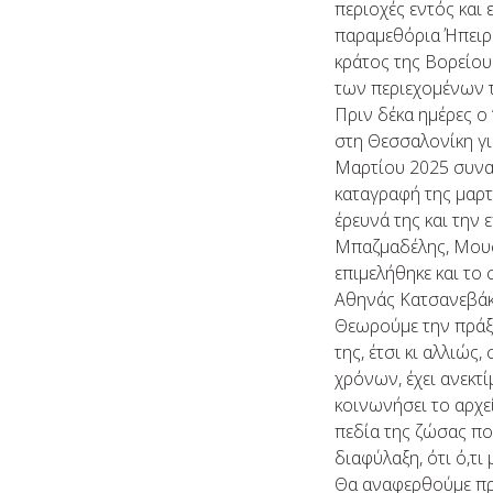
περιοχές εντός και 
παραμεθόρια Ήπειρο
κράτος της Βορείου
των περιεχομένων 
Πριν δέκα ημέρες ο
στη Θεσσαλονίκη γι
Μαρτίου 2025 συναν
καταγραφή της μαρτ
έρευνά της και την 
Μπαζμαδέλης, Μουσ
επιμελήθηκε και το
Αθηνάς Κατσανεβάκ
Θεωρούμε την πράξη
της, έτσι κι αλλιώ
χρόνων, έχει ανεκτί
κοινωνήσει το αρχ
πεδία της ζώσας πολ
διαφύλαξη, ότι ό,τι
Θα αναφερθούμε πρ