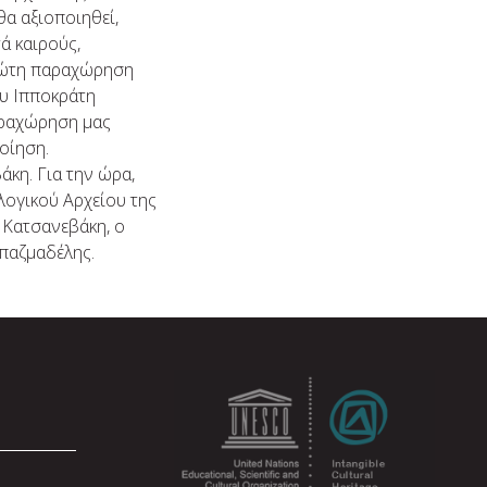
θα αξιοποιηθεί,
ά καιρούς,
ρώτη παραχώρηση
ου Ιπποκράτη
παραχώρηση μας
οίηση.
κη. Για την ώρα,
ογικού Αρχείου της
 Κατσανεβάκη, ο
παζμαδέλης.