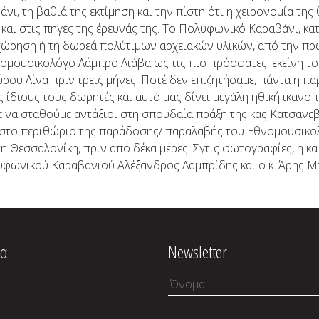
, τη βαθιά της εκτίμηση και την πίστη ότι η χειρονομία της 
και στις πηγές της έρευνάς της. Το Πολυφωνικό Καραβάνι, κατ
χώρηση ή τη δωρεά πολύτιμων αρχειακών υλικών, από την π
ομουσικολόγο Λάμπρο Λιάβα ως τις πιο πρόσφατες, εκείνη τ
ύρου Λίνα πριν τρεις μήνες. Ποτέ δεν επιζητήσαμε, πάντα η 
 ίδιους τους δωρητές και αυτό μας δίνει μεγάλη ηθική ικανοπ
α σταθούμε αντάξιοι στη σπουδαία πράξη της κας Κατσανεβά
 στο περιθώριο της παράδοσης/ παραλαβής του Εθνομουσικολ
η Θεσσαλονίκη, πριν από δέκα μέρες. Σγτις φωτογραφίες, η κα
υφωνικού Καραβανιού Αλέξανδρος Λαμπρίδης και ο κ. Άρης Μ
ία
Newsletter