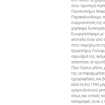
στο πεδίο, σε χωρ
στην Ιεροπηγή Κασ
Πανεπιστήμιο Μακεδ
Παρακαλουθούμε, πα
ενεργοποίησή της σ
χαρήκαμε δισκογραφ
Συνεργαστήκαμε με
αποτελεί έναν από 
στην τεκμηρίωση τη
Εργαστήρια Πολυφω
σεμινάριά της, ακόμ
απαντήσει σε ερωτή
Πριν λίγους μήνες,
της να παραχωρήσει
ηχογραφήσεις και β
κατά τα έτη 1990 μέ
τραγουδιστικού ρεπ
όπως και τοπικές κ
καταγραφές είναι η 