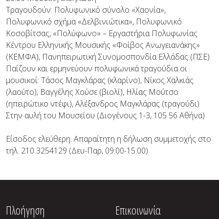
Τραγουδούν: Πολυφωνικό σύνολο «Χαονία»,
Πολυφωνικό σχήμα «Δελβινιώτικα», Πολυφωνικό
Κοσοβίτσας, «Πολύφωνο» – Εργαστήρια Πολυφωνίας
Κέντρου Ελληνικής Μουσικής «Φοίβος Ανωγειανάκης»
(ΚΕΜΦΑ), Πανηπειρωτική Συνομοσπονδία Ελλάδας (ΠΣΕ)
Παίζουν και ερμηνεύουν πολυφωνικά τραγούδια οι
μουσικοί: Τάσος Μαγκλάρας (κλαρίνο), Νίκος Χαλκιάς
(λαούτο), Βαγγέλης Χούσε (βιολί), Ηλίας Μούτσο
(ηπειρώτικο ντέφι), Αλέξανδρος Μαγκλάρας (τραγούδι)
Στην αυλή του Μουσείου (Διογένους 1-3, 105 56 Αθήνα)
Είσοδος ελεύθερη. Απαραίτητη η δήλωση συμμετοχής στο
τηλ. 210 3254129 (Δευ-Παρ, 09:00-15:00)
Πλοήγηση
Επικοινωνία