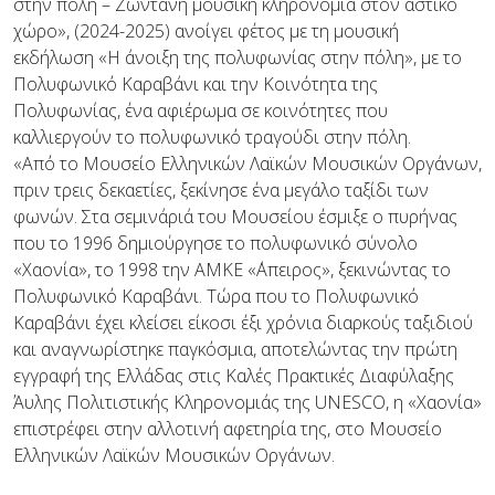
στην πόλη – Ζωντανή μουσική κληρονομιά στον αστικό
χώρο», (2024-2025) ανοίγει φέτος με τη μουσική
εκδήλωση «Η άνοιξη της πολυφωνίας στην πόλη», με το
Πολυφωνικό Καραβάνι και την Κοινότητα της
Πολυφωνίας, ένα αφιέρωμα σε κοινότητες που
καλλιεργούν το πολυφωνικό τραγούδι στην πόλη.
«Από το Μουσείο Ελληνικών Λαϊκών Μουσικών Οργάνων,
πριν τρεις δεκαετίες, ξεκίνησε ένα μεγάλο ταξίδι των
φωνών. Στα σεμινάριά του Μουσείου έσμιξε ο πυρήνας
που το 1996 δημιούργησε το πολυφωνικό σύνολο
«Χαονία», το 1998 την ΑΜΚΕ «΄Απειρος», ξεκινώντας το
Πολυφωνικό Καραβάνι. Τώρα που το Πολυφωνικό
Καραβάνι έχει κλείσει είκοσι έξι χρόνια διαρκούς ταξιδιού
και αναγνωρίστηκε παγκόσμια, αποτελώντας την πρώτη
εγγραφή της Ελλάδας στις Καλές Πρακτικές Διαφύλαξης
Άυλης Πολιτιστικής Κληρονομιάς της UNESCO, η «Χαονία»
επιστρέφει στην αλλοτινή αφετηρία της, στο Μουσείο
Ελληνικών Λαϊκών Μουσικών Οργάνων.