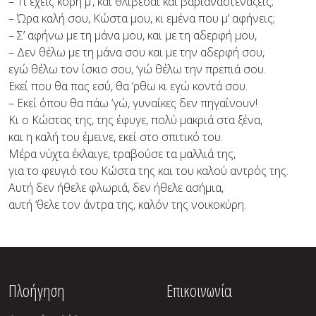
– Τι έχεις κόρη μ’, και θλίβεσαι και βαριαναστενάζεις;
– Ώρα καλή σου, Κώστα μου, κι εμένα που μ’ αφήνεις;
– Σ’ αφήνω με τη μάνα μου, και με τη αδερφή μου,
– Δεν θέλω με τη μάνα σου και με την αδερφή σου,
εγώ θέλω τον ίσκιο σου, ‘γώ θέλω την πρεπιά σου.
Εκεί που θα πας εσύ, θα ‘ρθω κι εγώ κοντά σου.
– Εκεί όπου θα πάω ‘γώ, γυναίκες δεν πηγαίνουν!
Κι ο Κώστας της, της έφυγε, πολύ μακριά στα ξένα,
και η καλή του έμεινε, εκεί στο σπιτικό του.
Μέρα νύχτα έκλαιγε, τραβούσε τα μαλλιά της,
για το φευγιό του Κώστα της και του καλού αντρός της.
Αυτή δεν ήθελε φλωριά, δεν ήθελε ασήμια,
αυτή ‘θελε τον άντρα της, καλόν της νοικοκύρη.
Πλοήγηση
Επικοινωνία