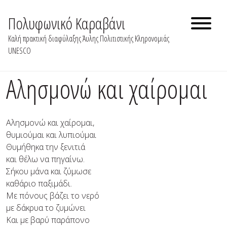
Skip
to
Πολυφωνικό Καραβάνι
content
Καλή πρακτική διαφύλαξης Άυλης Πολιτιστικής Κληρονομιάς
UNESCO
Aλησμονώ και χαίρομαι
Αλησμονώ και χαίρομαι,
θυμιούμαι και λυπιούμαι
Θυμήθηκα την ξενιτιά
και θέλω να πηγαίνω.
Σήκου μάνα και ζύμωσε
καθάριο παξιμάδι.
Με πόνους βάζει το νερό
με δάκρυα το ζυμώνει
Και με βαρύ παράπονο