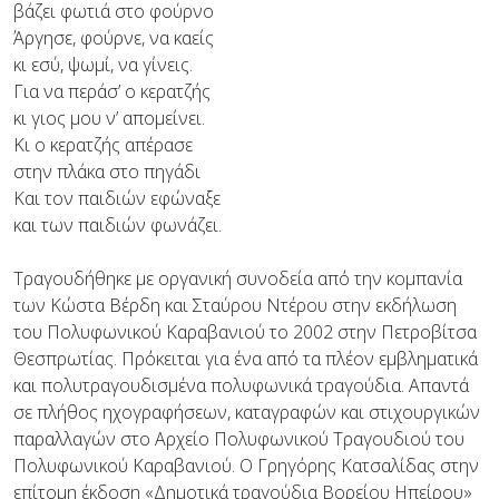
βάζει φωτιά στο φούρνο
Άργησε, φούρνε, να καείς
κι εσύ, ψωμί, να γίνεις.
Για να περάσ’ ο κερατζής
κι γιος μου ν’ απομείνει.
Κι ο κερατζής απέρασε
στην πλάκα στο πηγάδι
Και τον παιδιών εφώναξε
και των παιδιών φωνάζει.
Τραγουδήθηκε με οργανική συνοδεία από την κομπανία
των Κώστα Βέρδη και Σταύρου Ντέρου στην εκδήλωση
του Πολυφωνικού Καραβανιού το 2002 στην Πετροβίτσα
Θεσπρωτίας. Πρόκειται για ένα από τα πλέον εμβληματικά
και πολυτραγουδισμένα πολυφωνικά τραγούδια. Απαντά
σε πλήθος ηχογραφήσεων, καταγραφών και στιχουργικών
παραλλαγών στο Αρχείο Πολυφωνικού Τραγουδιού του
Πολυφωνικού Καραβανιού. O Γρηγόρης Κατσαλίδας στην
επίτομη έκδοση «Δημοτικά τραγούδια Βορείου Ηπείρου»