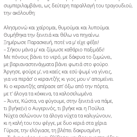
συμπεριλαμβάνει, ως δεύτερη παραλλαγή του τραγουδιού,
την ακόλουθη:
Αλησμονώ και χαίρομαι, θυμούμαι και λυπούμαι
Θυμήθηκα την ξενιτιά και θέλω να πηγαίνω.
Ξημέρωσε Παρασκευή, ποτέ να μ’ είχε φέξει!
– Σήκου μάνα μ’ και ζύμωσε καθάριο παξιμάδι!
Με πόνους βάνει το νερό, με δάκρυα το ζυμώνει,
με βαριαναστενάγματα βάνει φωτιά στο φούρο.
Άργησε, φούρε μ’, να καείς και εσύ ψωμί να γίνεις,
για να περάσ’ ο κεραντζής κι γιος μου ν’ απομείνει.
Κι ο κεραντζής απέρασε απ’ όξω από την πόρτα,
με τ’ άλογα τα κόκκινα, τα καλοσελωμένα.
– Άιντε, Κώστα, να φύγουμε, στην ξενιτιά να πάμε,
τι βγήκε(ν) ο Αυγερινός, τι βγήκε και η Πούλια.
Νύχτα σελώνουν τα άλογα νύχτα τα καλιγώνουν,
κι η καλή του του φέγγε, με δυο κεριά στα χέρια.
Γύρισε, την ελόγιασε, τη βλέπει δακρυσμένη.