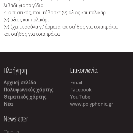
λιβάδι για τα γίδια
κι ο πιστικός, που τάβοσκε (ν) άξιος και παλικάρι
(ν) άξιος και παλικάρι
(ν) έχει μεσούλα γι’ άρματα και στήθος για τσιαπράκια
και στήθος για τσιαπράκια.
Πλοήγηση
Επικοινωνία
Αρχική σελίδα
Email
Πολυφωνικός χάρτης
Facebook
Θεματικός χάρτης
YouTube
Νέα
www.polyphonic.gr
Newsletter