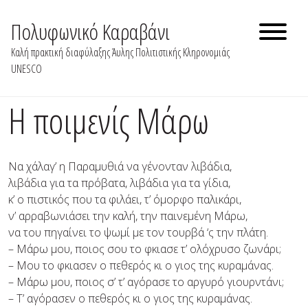
Skip
to
Πολυφωνικό Καραβάνι
content
Καλή πρακτική διαφύλαξης Άυλης Πολιτιστικής Κληρονομιάς
UNESCO
Η ποιμενίς Μάρω
Να χάλαγ’ η Παραμυθιά να γένονταν λιβάδια,
λιβάδια για τα πρόβατα, λιβάδια για τα γίδια,
κ’ ο πιστικός που τα φιλάει, τ’ όμορφο παλικάρι,
ν’ αρραβωνιάσει την καλή, την παινεμένη Μάρω,
να του πηγαίνει το ψωμί με τον τουρβά ‘ς την πλάτη.
– Μάρω μου, ποιος σου το φκιασε τ’ ολόχρυσο ζωνάρι;
– Μου το φκιασεν ο πεθερός κι ο γιος της κυραμάνας.
– Μάρω μου, ποιος σ’ τ’ αγόρασε το αργυρό γιουρντάνι;
– Τ’ αγόρασεν ο πεθερός κι ο γιος της κυραμάνας.