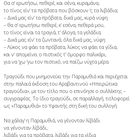
Θα σ’ ερωτήσω, πεθερέ, και σένα, κυραμάνα,
το τίνος είν’ τα πρόβατα που βόσκουν ‘ς τα λιβάδια;
– Δικά μας είν’ τα πρόβατα, δικά μας, κυρά νύφη.
– θα σ’ ερωτήσω πεθερέ, κ’ εσένα, πεθερά μου,
το τίνος είναι τα τραγιά, τ’ άλογα, τα γελάδια;
– Δικά μας είν’ τα ζωντανά, όλα δικά μας, νύφη.
– Λύκος να φάει τα πρόβατα, λύκος να φάει τα γίδια,
και ν’ απομείνει ο πιστικός τ’ όμορφο παλικάρι,
για να ‘χω ’γω τον πιστικό, να παίζω νύχτα μέρα.
Τραγούδι που μνημονεύει την Παραμυθιά και περιέχεται
στην παλαιά έκδοση του Αραβαντινού «Ηπειρώτικα
τραγούδια», με τον τίτλο που ο επινόησε ο συλλέκτης –
συγγραφέας. Το ίδιο τραγούδι, σε παραλλαγή, τιτλοφορεί
ως «Παραμυθιά» το Υφαντής στη δική του συλλογή:
Να χάλαγ’ η Παραμυθιά, να γένονταν λίβάδι
να γένονταν λίβάδι,
λιβάδι για τα πρόβατα, λιβάδι για τα γίδια