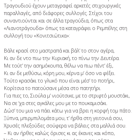
Τραγουδιού έχουν μεταγραφεί αρκετές στιχουργικές
παραλλαγές, από διάφορες συλλογές. Στίχοι του
συναντιούνται και σε άλλα τραγούδια, όπως στα
«Λιανοτράγουδα» όπως τα καταγράφει ο Ρεμπέλης στη
συλλογή του «Κονιτσιώτικα»:
Βάλε κρασί στο μαστραπά και βάλ’ το στον αγέρα,
Κι αν δε ντο πιω την Κυριακή, το πίνω την Δευτέρα.
Με τούτ’ την ασημόκουπα, θέλω να πιω πέντ’ έξι,
Κι αν δε μεθύσω, κόρη μου, κέρνα μ’ όσο να φέξει.
Τούτο κρασάκι το γλυκό που είναι μέσ’ το ποτήρι,
Κορίτσια το πατούσανε μέσα στο πατητήρι.
Για πιες το, Σιούλα μ’ νιούτσικε, με το στριφτό μουστάκι,
Να σε ‘χα στες αγκάλες μου με το πουκαμισάκι.
Δώσ’ του μια να πάει κάτω για να βρει η κορφή τομ πάτο.
Ξύπνα, μπιρμπιλομάτα μου, τ’ ήρθα στη γειτονιά σου,
Χρυσές πλεξούδες σούφερα να βάλεις στα μαλλιά σου.
– Κι αν ήρθες καλώς όρισες κι ας έκανες και κόπο,