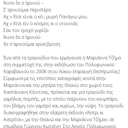
Άιντε δε σ΄ αρνιού –
Σ’ αρνιούμαι περιστέρα
Αχ ν΄ έτσι είναι ο κό-, μωρή Πανάγιω μου,
Αχ ν΄ έτσι είν΄ ο κόσμος κι ο ντουνιάς
Σαν τον τροχό γυρίζει
Άιντε δε σ΄ αρνιού-
δε σ΄ αρνιούμαι κρύα βρύση.
Ένα από τα τραγούδια που ερμήνευσε η Μαριάννα Τζήμα
στη συμμετοχή της στην εκδήλωση του Πολυφωνικού
Καραβανιού το 2008 στου Λύκου (Xαραυγή Θεσπρωτίας).
Σύμφωνα με τις επιτόπιες καταγραφές κοντά στην
Μαριάννα και την μητέρα της Θεανώ στο χωριό τους
Καστάνιανη Κόνιτσας, πρόκειται και για τραγούδι της
γαμήλιας πομπής, με το οποίο παίρνουν τον κουμπάρο,
τον βλάμη, τον γαμπρό και, κυρίως, την νύψη. Το τραγούδι
δισκογραφήθηκε στην εξαίρετη έκδοση «Άστρι κι
Αστρίτσι», με την Θεανώ και την Μαριάννα Tζήμα», σε
επιμέλεια Γιώργου Κωτσίνη. Στο Αρχείο Πολυφωνικού