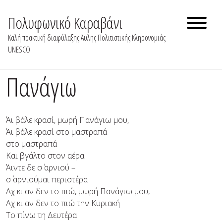
Skip
to
Πολυφωνικό Καραβάνι
content
Καλή πρακτική διαφύλαξης Άυλης Πολιτιστικής Κληρονομιάς
UNESCO
Πανάγιω
Άι βάλε κρασί, μωρή Πανάγιω μου,
Άι βάλε κρασί στο μαστραπά
στο μαστραπά
Και βγάλτο στον αέρα
Άιντε δε σ΄ αρνιού –
σ΄ αρνιούμαι περιστέρα
Aχ κι αν δεν το πιώ, μωρή Πανάγιω μου,
Αχ κι αν δεν το πιώ την Κυριακή
Το πίνω τη Δευτέρα