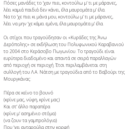
Πόσες μανάδες το ’χαν πιει, κοντούλω μ’ τι με μάρανες,
λέει καμιά παιδιά δεν κάνει, έλα μαυρομάτα μ’ έλα.
Να το ’χε πιει κι μάνα μου, κοντούλω μ’ τι με μάρανες,
λέει να μην ’χε κάμει εμένα, έλα μαυρομάτα μ’ έλα.
Οι στίχοι που τραγούδησαν οι «Κυράδες της Άνω
Δερόπολης» σε εκδήλωση του Πολυφωνικού Καραβανιού
το 2004 στο Κεράσοβο Πωγωνίου. Το τραγούδι είναι
ευρύτερα διαδομένο και απαντά σε σειρά παραλλαγών
από περιοχή σε περιοχή. Έτσι περιλαμβάνεται στη
συλλογή του Λ.Α. Νάτση με τραγούδια από το Βαβούρι της
Μουργκάνας:
Πέρα σε κείνο το βουνό
(κρίνε μας, νύφη, κρίνε μας)
Και στ’ άλλο παραπέρα
(κρίνε μ’ ασημένιο στόμα)
(να ζουν τα γαμπρολόγια)
Που ’χει ανταρούλα στην κορφή