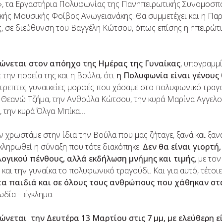
», τα Εργαστήρια Πολυφωνίας της Πανηπειρωτικής Συνομοσπο
ικής Μουσικής Φοίβος Ανωγειανάκης. Θα συμμετέχει και η Π
, σε διεύθυνση του Βαγγέλη Κώτσου, όπως επίσης η ηπειρώτ
ώνεται στον απόηχο της Ημέρας της Γυναίκας
, υπογραμμ
 την πορεία της και η Βούλα, ότι
η Πολυφωνία είναι γένους
ίστρεπτες γυναικείες μορφές που χάσαμε στο πολυφωνικό τραγ
 Θεανώ Τζήμα, την Ανθούλα Κώτσου, την κυρά Μαρίνα Αγγελο
 την κυρά Όλγα Μπίκα…
ν χρωστάμε στην ίδια την Βούλα που μας ζήταγε, ξανά και ξαν
ληρωθεί η σύναξη που τότε διακόπηκε.
Δεν θα είναι γιορτή
λογικού πένθους, αλλά εκδήλωση μνήμης και τιμής
, με το
αι την γυναίκα το πολυφωνικό τραγούδι. Και για αυτό, τέτοιε
τα παιδιά και σε όλους τους ανθρώπους που χάθηκαν σ
ωδία – έγκλημα.
νεται την Δευτέρα 13 Μαρτίου στις 7 μμ, με ελεύθερη ε