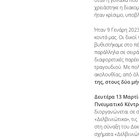
όταν η γυναίκα που
χρειάστηκε η διακο
ήταν κρίσιμο, υποβ
Ήταν 9 Γενάρη 2023
κοντά μας. Oι δικο
βυθιστήκαμε στο πέ
παράλληλα σε σειρά
διαφορετικές παρέε
τραγουδιού. Με πολ
ακολουθίας, από όλ
της, στους δύο μ
Δευτέρα 13 Μαρτί
Πνευματικό Κέντρ
διοργανώνεται σε σ
«Δελβινιώτικα», τι
στη σύναξη του Δεκ
σχήματα «Δελβινιώτι