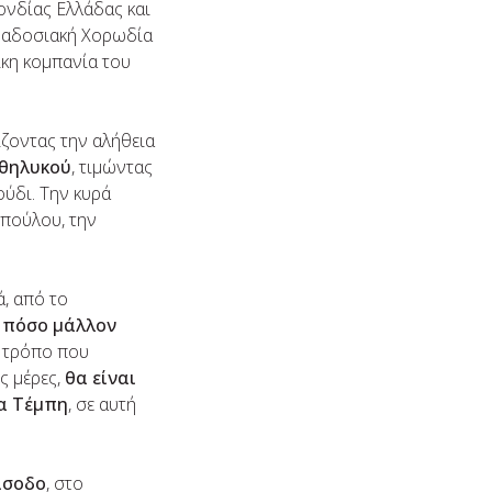
νδίας Ελλάδας και
αραδοσιακή Χορωδία
ικη κομπανία του
ίζοντας την αλήθεια
 θηλυκού
, τιμώντας
ούδι. Την κυρά
πούλου, την
ά, από το
, πόσο μάλλον
ν τρόπο που
ς μέρες,
θα είναι
τα Τέμπη
, σε αυτή
ίσοδο
, στο