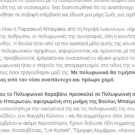
 έπαιρνε το τραγούδι με τα «Δελβινιώτικα», ένιωσε άξαφνα αδ
μιδή της σε νοσοκομείο. Εκεί διαπιστώθηκε ότι το αναπάντεχ
λήθηκε σε σοβαρή επέμβαση και έδωσε μια μάχη ζωής για, σχεδ
 όταν η Παρασκευή Μπαϊμάκα, από τη Λιγοψά Ιωαννίνων, «έφ
ί της άνθρωποι, οι πολυφωνικές της συντροφιές, όλη η κοινό
νθος. Η Βούλα ήταν από τα πιο αγαπητά μέλη αυτής της κοινό
 πολυφωνικών σχημάτων, γεφυρώνοντας και σμίγοντας με την
ς, πρεσβεύοντας έμπρακτα και ουσιαστικά το αξιακό φορτίο 
υφωνικά ήταν ο στερνός της αποχαιρετισμός στο τέλος της 
ους όσοι τραγούδαγαν μαζί της.
Με πολυφωνικά θα τιμήσου
ήνες από τον τόσο αναπάντεχο και πρόωρο χαμό.
ου το Πολυφωνικό Καραβάνι προσκαλεί σε Πολυφωνική 
ο Ηπειρωτών, αφιερωμένη στη μνήμη της Βούλας Μπαϊμ
υνεννόηση με την οικογένειά της και τις πολυφωνικές της συν
ς «Ωδές», τον Βαγγέλη Κώτσου – και θα συμμετέχουν όλοι όσοι
εμβρίου κι ακόμη περισσότεροι. Έχουν δηλώσει ήδη συμμετο
κα», Κοσσοβίτσας, “Lot Kurbeti”, “Όμορφη Χειμάρρα», «Χαονία