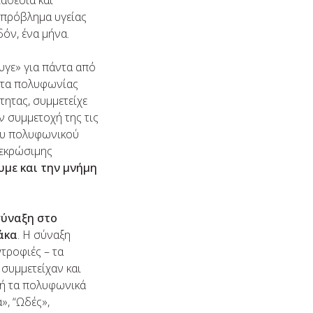
ιαθεσία και
ο πρόβλημα υγείας
όν, ένα μήνα.
υγε» για πάντα από
τητα πολυφωνίας
τητας, συμμετείχε
 συμμετοχή της τις
του πολυφωνικού
νεκρώσιμης
με και την μνήμη
σύναξη στο
άκα
. Η σύναξη
τροφιές – τα
 συμμετείχαν και
χή τα πολυφωνικά
», “Ωδές»,