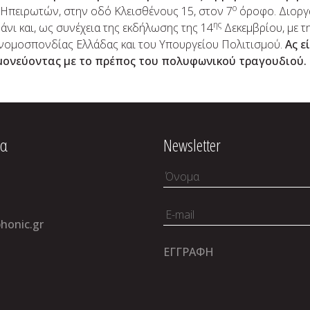
ο
Ηπειρωτών, στην οδό Κλεισθένους 15, στον 7
όροφο. Διοργ
ης
ι και, ως συνέχεια της εκδήλωσης της 14
Δεκεμβρίου, με τ
νομοσπονδίας Ελλάδας και του Υπουργείου Πολιτισμού.
Ας ε
μονεύοντας με το πρέπος του πολυφωνικού
τραγουδιού.
ία
Newsletter
honic.gr