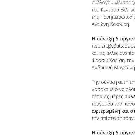
συλλόγου «Ιλισσός
του Kέντρου Ελλην
της Πανηπειρωτικής
Αντώνη Κακούρη.
Η σύναξη διοργαν
που επιβεβαίωσε με
και τις άλλες ανεπ
Φρόσω Χαρίση, την
Ανδριανή Μαγκώνη,
Την σύναξη αυτή τη
νοσοκομείο να ολοκ
τέτοιες μέρες συλ
τραγουδά τον πόνο κ
αφιερωμένη και σ
την απίστευτη τραγ
Η σύναξη διοργανώ