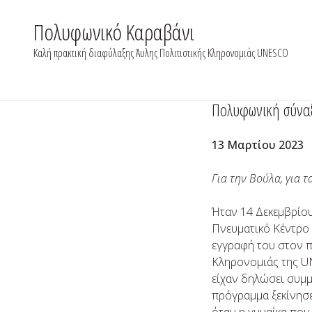
Skip
to
Πολυφωνικό Καραβάνι
content
Καλή πρακτική διαφύλαξης Άυλης Πολιτιστικής Κληρονομιάς UNESCO
Πολυφωνική σύναξ
13 Μαρτίου 2023
Για την Βούλα, για 
Ήταν 14 Δεκεμβρίο
Πνευματικό Κέντρο 
εγγραφή του στον 
Κληρονομιάς της UN
είχαν δηλώσει συμμ
πρόγραμμα ξεκίνησε