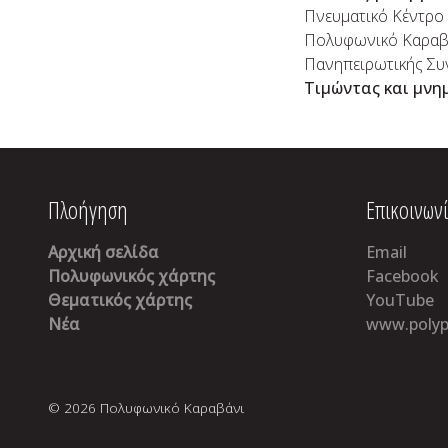
Πνευματικό Κέντρο 
Πολυφωνικό Καραβάν
Πανηπειρωτικής Συ
Τιμώντας και μνη
Πλοήγηση
Επικοινων
Αρχική σελίδα
Email
Πολυφωνικός χάρτης
Facebook
Θεματικός χάρτης
YouTube
Νέα
www.polyp
© 2026 Πολυφωνικό Καραβάνι