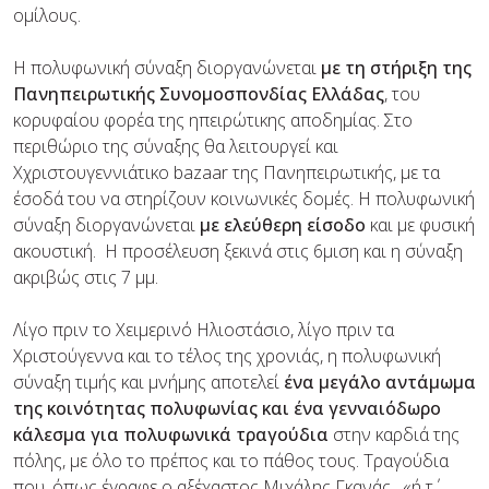
ομίλους.
H πολυφωνική σύναξη διοργανώνεται
με τη στήριξη της
Πανηπειρωτικής Συνομοσπονδίας Ελλάδας
, του
κορυφαίου φορέα της ηπειρώτικης αποδημίας. Στο
περιθώριο της σύναξης θα λειτουργεί και
Xχριστουγεννιάτικο bazaar της Πανηπειρωτικής, με τα
έσοδά του να στηρίζουν κοινωνικές δομές. Η πολυφωνική
σύναξη διοργανώνεται
με ελεύθερη είσοδο
και με φυσική
ακουστική. H προσέλευση ξεκινά στις 6μιση και η σύναξη
ακριβώς στις 7 μμ.
Λίγο πριν το Χειμερινό Ηλιοστάσιο, λίγο πριν τα
Χριστούγεννα και το τέλος της χρονιάς, η πολυφωνική
σύναξη τιμής και μνήμης αποτελεί
ένα μεγάλο αντάμωμα
της κοινότητας πολυφωνίας και ένα γενναιόδωρο
κάλεσμα για πολυφωνικά τραγούδια
στην καρδιά της
πόλης, με όλο το πρέπος και το πάθος τους. Τραγούδια
που, όπως έγραφε ο αξέχαστος Μιχάλης Γκανάς, «ή τ΄