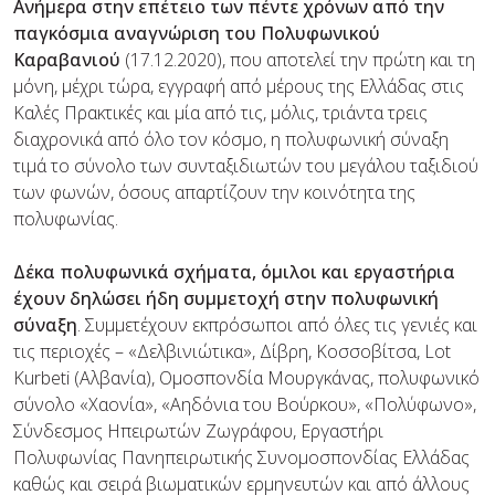
Ανήμερα στην επέτειο των πέντε χρόνων από την
παγκόσμια αναγνώριση του Πολυφωνικού
Καραβανιού
(17.12.2020), που αποτελεί την πρώτη και τη
μόνη, μέχρι τώρα, εγγραφή από μέρους της Ελλάδας στις
Καλές Πρακτικές και μία από τις, μόλις, τριάντα τρεις
διαχρονικά από όλο τον κόσμο, η πολυφωνική σύναξη
τιμά το σύνολο των συνταξιδιωτών του μεγάλου ταξιδιού
των φωνών, όσους απαρτίζουν την κοινότητα της
πολυφωνίας.
Δέκα πολυφωνικά σχήματα, όμιλοι και εργαστήρια
έχουν δηλώσει ήδη συμμετοχή στην πολυφωνική
σύναξη
. Συμμετέχουν εκπρόσωποι από όλες τις γενιές και
τις περιοχές – «Δελβινιώτικα», Δίβρη, Κοσσοβίτσα, Lot
Kurbeti (Αλβανία), Ομοσπονδία Μουργκάνας, πολυφωνικό
σύνολο «Χαονία», «Αηδόνια του Βούρκου», «Πολύφωνο»,
Σύνδεσμος Ηπειρωτών Ζωγράφου, Εργαστήρι
Πολυφωνίας Πανηπειρωτικής Συνομοσπονδίας Ελλάδας
καθώς και σειρά βιωματικών ερμηνευτών και από άλλους