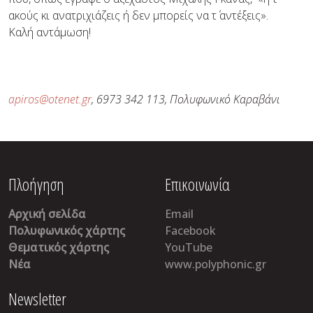
ακούς κι ανατριχιάζεις ή δεν μπορείς να τ΄ αντέξεις».
Καλή αντάμωση!
apiros@otenet.gr
, 6973 342 113,
Πολυφωνικό Καραβάνι
Πλοήγηση
Επικοινωνία
Αρχική σελίδα
Email
Πολυφωνικός χάρτης
Facebook
Θεματικός χάρτης
YouTube
Νέα
www.polyphonic.gr
Newsletter