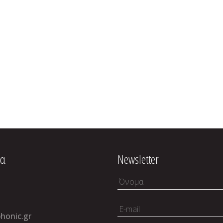
ία
Newsletter
honic.gr