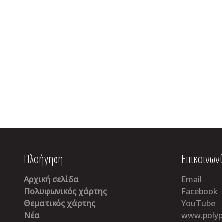
Πλοήγηση
Επικοινων
Αρχική σελίδα
Email
Πολυφωνικός χάρτης
Facebook
Θεματικός χάρτης
YouTube
Νέα
www.polyp