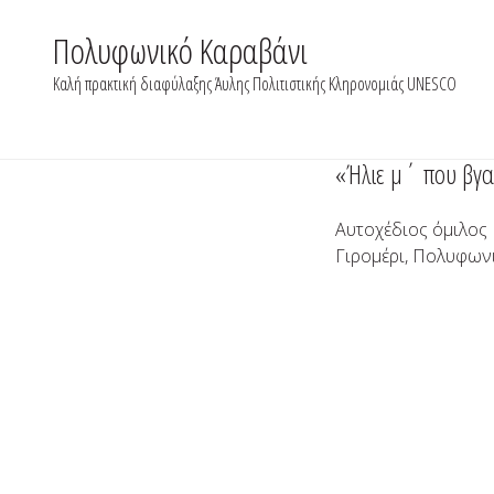
Skip
to
Πολυφωνικό Καραβάνι
content
Καλή πρακτική διαφύλαξης Άυλης Πολιτιστικής Κληρονομιάς UNESCO
«Ήλιε μ΄ που βγαί
Αυτοχέδιος όμιλος
Γιρομέρι, Πολυφων