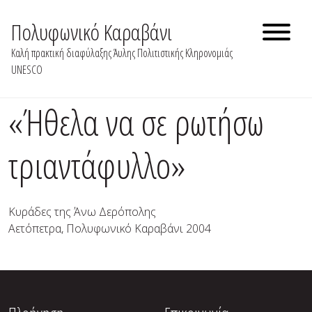
Skip
to
Πολυφωνικό Καραβάνι
content
Καλή πρακτική διαφύλαξης Άυλης Πολιτιστικής Κληρονομιάς
UNESCO
«Ήθελα να σε ρωτήσω
τριαντάφυλλο»
Κυράδες της Άνω Δερόπολης
Αετόπετρα, Πολυφωνικό Καραβάνι 2004