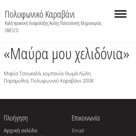
Skip
to
Πολυφωνικό Καραβάνι
content
Καλή πρακτική διαφύλαξης Άυλης Πολιτιστικής Κληρονομιάς
UNESCO
«Μαύρα μου χελιδόνια»
Μαρία Τσουκαλά, κομπανία Θωμά Λώλη
Παραμυθιά, Πολυφωνικό Καραβάνι 2008
Πλοήγηση
Επικοινωνία
Αρχική σελίδα
Email