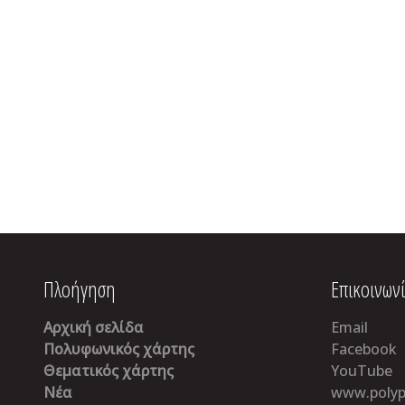
Πλοήγηση
Επικοινων
Αρχική σελίδα
Email
Πολυφωνικός χάρτης
Facebook
Θεματικός χάρτης
YouTube
Νέα
www.polyp