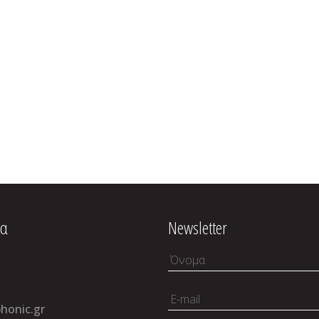
ία
Newsletter
honic.gr