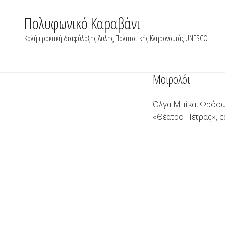
Skip
to
Πολυφωνικό Καραβάνι
content
Καλή πρακτική διαφύλαξης Άυλης Πολιτιστικής Κληρονομιάς UNESCO
Μοιρολόι
Όλγα Μπίκα, Φρόσω
«Θέατρο Πέτρας», c