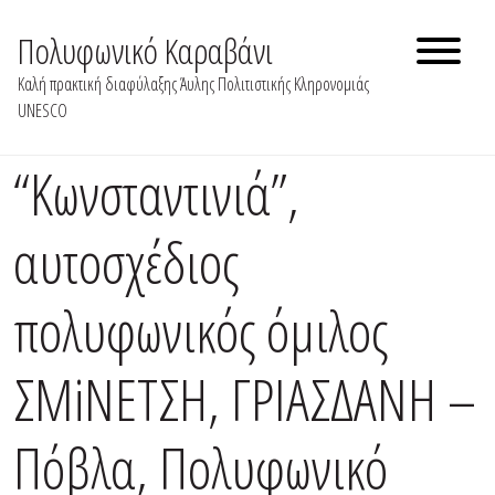
Skip
to
Πολυφωνικό Καραβάνι
content
Καλή πρακτική διαφύλαξης Άυλης Πολιτιστικής Κληρονομιάς
UNESCO
“Kωνσταντινιά”,
αυτοσχέδιος
πολυφωνικός όμιλος
ΣΜiΝΕΤΣΗ, ΓΡΙΑΣΔΑΝΗ –
Πόβλα, Πολυφωνικό