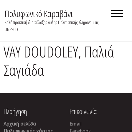
Skip
to
Πολυφωνικό Καραβάνι
content
Καλή πρακτική διαφύλαξης Άυλης Πολιτιστικής Κληρονομιάς
UNESCO
VAY DOUDOLEY, Παλιά
Σαγιάδα
Πλοήγηση
Επικοινωνία
Αρχική σελίδα
Email
Πολυφωνικός χάρτης
Facebook