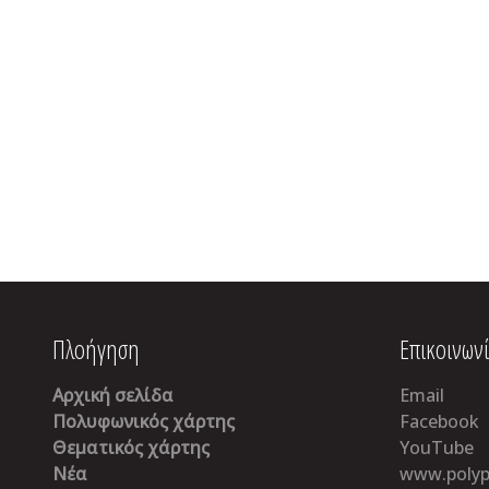
Πλοήγηση
Επικοινων
Αρχική σελίδα
Email
Πολυφωνικός χάρτης
Facebook
Θεματικός χάρτης
YouTube
Νέα
www.polyp