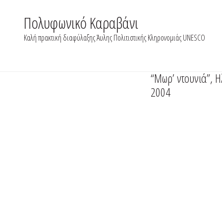
Skip
to
Πολυφωνικό Καραβάνι
content
Καλή πρακτική διαφύλαξης Άυλης Πολιτιστικής Κληρονομιάς UNESCO
“Mωρ’ ντουνιά”, 
2004