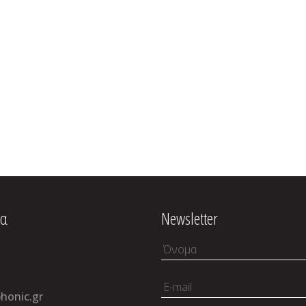
ία
Newsletter
honic.gr