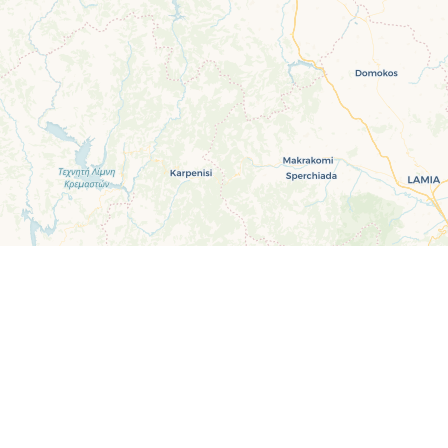
Leaflet
|
©
OpenStreetMap
contributors ©
CARTO