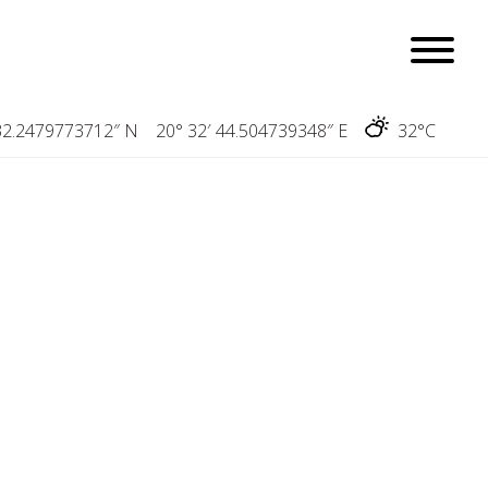
2.2479773712″ N 20° 32′ 44.504739348″ E
32°C