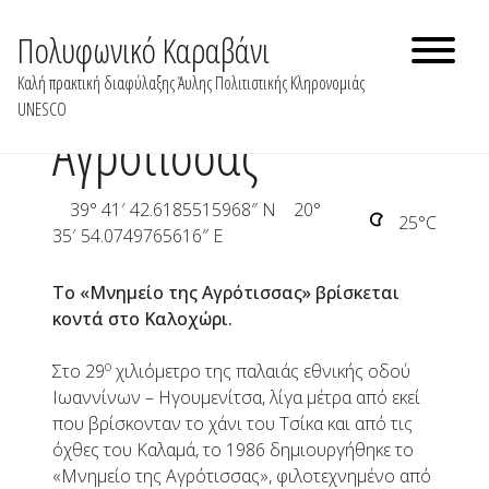
Skip
to
Πολυφωνικό Καραβάνι
Καλοχώρι, Μνημείο
content
Καλή πρακτική διαφύλαξης Άυλης Πολιτιστικής Κληρονομιάς
UNESCO
Αγρότισσας
39° 41′ 42.6185515968″ N 20°
25°C
35′ 54.0749765616″ E
Το «Μνημείο της Αγρότισσας» βρίσκεται
κοντά στο Καλοχώρι.
ο
Στο 29
χιλιόμετρο της παλαιάς εθνικής οδού
Ιωαννίνων – Ηγουμενίτσα, λίγα μέτρα από εκεί
που βρίσκονταν το χάνι του Τσίκα και από τις
όχθες του Καλαμά, το 1986 δημιουργήθηκε το
«Μνημείο της Αγρότισσας», φιλοτεχνημένο από