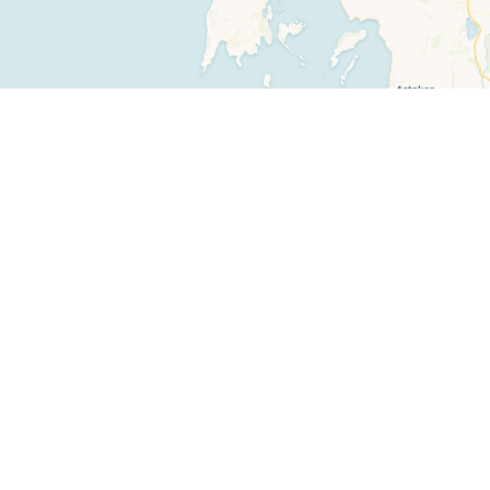
Leaflet
|
©
OpenStreetMap
contributors ©
CARTO
Πλοήγηση
Επικοινωνία
Αρχική σελίδα
Email
Πολυφωνικός χάρτης
Facebook
Θεματικός χάρτης
YouTube
Νέα
www.polyphonic.gr
Newsletter