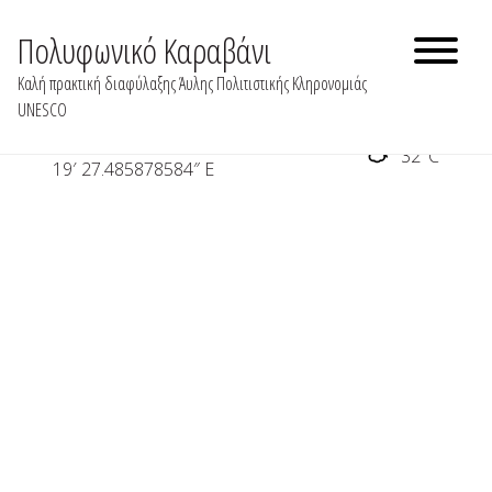
Skip
to
Πολυφωνικό Καραβάνι
Παραπόταμος
content
Καλή πρακτική διαφύλαξης Άυλης Πολιτιστικής Κληρονομιάς
UNESCO
39° 32′ 54.2401616292″ N 20°
32°C
19′ 27.485878584″ E