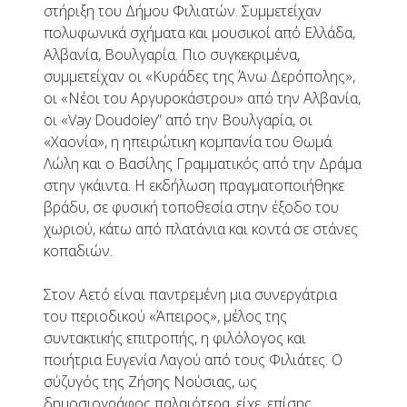
στήριξη του Δήμου Φιλιατών. Συμμετείχαν
πολυφωνικά σχήματα και μουσικοί από Ελλάδα,
Αλβανία, Βουλγαρία. Πιο συγκεκριμένα,
συμμετείχαν οι «Κυράδες της Άνω Δερόπολης»,
οι «Νέοι του Αργυροκάστρου» από την Αλβανία,
οι «Vay Doudoley” από την Βουλγαρία, οι
«Χαονία», η ηπειρώτικη κομπανία του Θωμά
Λώλη και ο Βασίλης Γραμματικός από την Δράμα
στην γκάιντα. Η εκδήλωση πραγματοποιήθηκε
βράδυ, σε φυσική τοποθεσία στην έξοδο του
χωριού, κάτω από πλατάνια και κοντά σε στάνες
κοπαδιών.
Στον Αετό είναι παντρεμένη μια συνεργάτρια
του περιοδικού «Άπειρος», μέλος της
συντακτικής επιτροπής, η φιλόλογος και
ποιήτρια Ευγενία Λαγού από τους Φιλιάτες. Ο
σύζυγός της Ζήσης Νούσιας, ως
δημοσιογράφος παλαιότερα, είχε, επίσης,