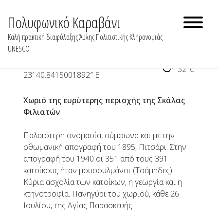
Skip
to
Πολυφωνικό Καραβάνι
Αετός
content
Καλή πρακτική διαφύλαξης Άυλης Πολιτιστικής Κληρονομιάς
UNESCO
39° 34′ 33.1838047128″ N 20°
32°C
23′ 40.8415001892″ E
Χωριό της ευρύτερης περιοχής της Σκάλας
Φιλιατών
Παλαιότερη ονομασία, σύμφωνα και με την
οθωμανική απογραφή του 1895, Πιτσάρι. Στην
απογραφή του 1940 οι 351 από τους 391
κατοίκους ήταν μουσουλμάνοι (Τσάμηδες).
Κύρια ασχολία των κατοίκων, η γεωργία και η
κτηνοτροφία. Πανηγύρι του χωριού, κάθε 26
Ιουλίου, της Αγίας Παρασκευής.