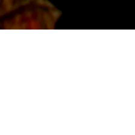
Κόνιτσα
40° 2′ 56.278089708″ N 20° 45′
30°C
3.6618005159999″ E
Η βορειότερη κωμόπολη της Ηπείρου
Βρίσκεται στην πλαγιά του βουνού Τραπεζίτσα,
της οροσειράς της Πίνδου, αντίκρυ από τον
ποταμό Αώο.