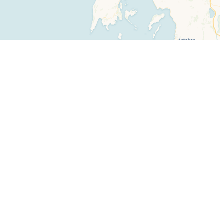
Leaflet
|
©
OpenStreetMap
contributors ©
CARTO
Πλοήγηση
Επικοινωνία
Αρχική σελίδα
Email
Πολυφωνικός χάρτης
Facebook
Θεματικός χάρτης
YouTube
Νέα
www.polyphonic.gr
Newsletter