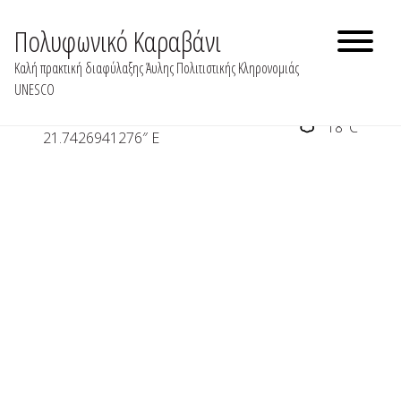
Skip
to
Πολυφωνικό Καραβάνι
Τσερβάρι – Πλατεία
content
Καλή πρακτική διαφύλαξης Άυλης Πολιτιστικής Κληρονομιάς
UNESCO
39° 54′ 3.4039022652″ N 20° 41′
18°C
21.7426941276″ E